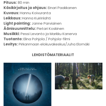
Pituus:
80 min
Käsikirjoitus ja ohjaus:
Einari Paakkanen
Kuvaus:
Hannu Koivuranta
Leikkaus:
Hanna Kuirinlahti
Light painting:
Janne Parviainen
Äänisuunnittelu:
Pietari Koskinen
Musiikki:
Pessi Levanto ja Markku Kanerva
Tuotanto:
Elina Pohjola / Pohjola-filmi
Levitys:
Pirkanmaan elokuvakeskus/Juha Elomäki
LEHDISTÖMATERIAALIT