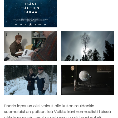
Einarin lapsuus olisi voinut olla kuten muidenkin
suomalaisten poikien. Isä Veikko kävi normaalisti töissä
pikkukaupungin verotoimistossa ja äiti työskenteli