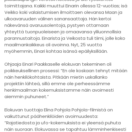
toimittajana. Kaikki muuttui Einarin ollessa 12-vuotias; isä
Veikko koki valaistumisen ilmoittaen olevansa Maan ja
ulkoavaruuden välinen sanansaattaja. Hän kertoi
näkevänsä avaruusolentoja, pystyen ottamaan
yhteyttä tuonpuoleiseen ja omaavansa yliluonnollisia
parannustaitoja. Einarista ja Veikosta tuli tiimi, jolle koko
maailmankaikkeus oli avoinna. Nyt, 25 vuotta
myöhemmin, Einari kohtaa isänsä epäilyksillään.
Ohjaaja Einari Paakkaselle elokuvan tekeminen oli
poikkeuksellinen prosessi: ”En ole koskaan tehnyt mitään
näin henkilökohtaista. Pitkään mietin uskallanko
projektiin lähteä, sillä emme ole perheessämme
henkimaailman kokemuksistamme näin avoimesti
aiemmin puhuneet.”
Elokuvan tuottaja Elina Pohjola Pohjola-filmistä on
vaikuttunut päähenkilöiden avoimuudesta:
”Rajatiedosta ja ufo-kokemuksista ei yleensä puhuta
näin suoraan. Elokuvassa se tapahtuu lämminhenkisesti