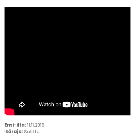
Ensi-ilta:
11.11.2016
I
käraja:
Sallittu